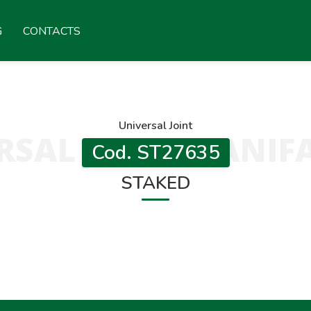
G
CONTACTS
Universal Joint
RSAL JOINT MANIF
Cod. ST27635
STAKED